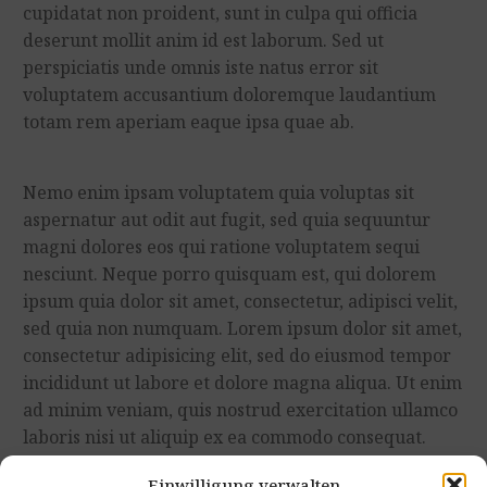
cupidatat non proident, sunt in culpa qui officia
deserunt mollit anim id est laborum. Sed ut
perspiciatis unde omnis iste natus error sit
voluptatem accusantium doloremque laudantium
totam rem aperiam eaque ipsa quae ab.
Nemo enim ipsam voluptatem quia voluptas sit
aspernatur aut odit aut fugit, sed quia sequuntur
magni dolores eos qui ratione voluptatem sequi
nesciunt. Neque porro quisquam est, qui dolorem
ipsum quia dolor sit amet, consectetur, adipisci velit,
sed quia non numquam. Lorem ipsum dolor sit amet,
consectetur adipisicing elit, sed do eiusmod tempor
incididunt ut labore et dolore magna aliqua. Ut enim
ad minim veniam, quis nostrud exercitation ullamco
laboris nisi ut aliquip ex ea commodo consequat.
Einwilligung verwalten