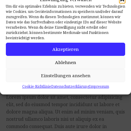
Um dir ein optimales Erlebnis zu bieten, verwenden wir Technologien
wie Cookies, um Geräteinformationen zu speichern und/oder darauf
…Lorem ipsum dolor sit amet,
zuzugreifen. Wenn du diesen Technologien zustimmst, können wir
Daten wie das Surfverhalten oder eindeutige IDs auf dieser Website
consectetur adi pisicing elit sed
verarbeiten. Wenn du deine Einwilligung nicht erteilst oder
zurückziehst, können bestimmte Merkmale und Funktionen
do eiusmod tempor incididunt ut
beeinträchtigt werden.
Akzeptieren
labore et dolore magna aliqua!

Ablehnen
Einstellungen ansehen
Cookie-Richtlinie
Datenschutzerklärung
Impressum
Lorem ipsum dolor sit amet, consectetur adipisicing
elit, sed do eiusmod tempor incididunt ut labore et
dolore magna aliqua. Ut enim ad minim veniam, quis
nostrud ullamco laboris nisi ut aliquip ex ea
commodo consequat. Duis aute irure dolor in