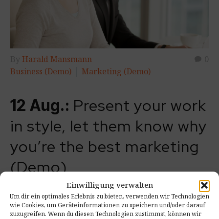
By
Harald Mansmann
0
Business (Demo)
Marketing (Demo)
Present your work
12 Aug.:
in style, let them know why
you’re the best marketing
(Demo)
Einwilligung verwalten
Um dir ein optimales Erlebnis zu bieten, verwenden wir Technologien
wie Cookies, um Geräteinformationen zu speichern und/oder darauf
READ MORE
zuzugreifen. Wenn du diesen Technologien zustimmst, können wir