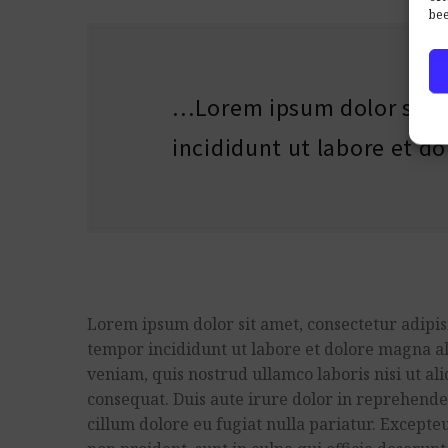
bee
…Lorem ipsum dolor sit a
incididunt ut labore et d
Lorem ipsum dolor sit amet, consectetur adipisi
tempor incididunt ut labore et dolore magna a
veniam, quis nostrud ullamco laboris nisi ut a
consequat. Duis aute irure dolor in reprehender
cillum dolore eu fugiat nulla pariatur. Excepte