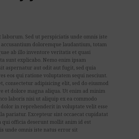
t laborum. Sed ut perspiciatis unde omnis iste
em accusantium doloremque laudantium, totam
ae ab illo inventore veritatis et quasi
icta sunt explicabo. Nemo enim ipsam
it aspernatur aut odit aut fugit, sed quia
s eos qui ratione voluptatem sequi nesciunt.
, consectetur adipisicing elit, sed do eiusmod
re et dolore magna aliqua. Ut enim ad minim
co laboris nisi ut aliquip ex ea commodo
 dolor in reprehenderit in voluptate velit esse
lla pariatur. Excepteur sint occaecat cupidatat
 qui officia deserunt mollit anim id est
is unde omnis iste natus error sit