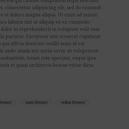
s eos qui ratione voluptatem sequi nesciunt.
, consectetur adipisicing elit, sed do eiusmod
re et dolore magna aliqua. Ut enim ad minim
co laboris nisi ut aliquip ex ea commodo
 dolor in reprehenderit in voluptate velit esse
lla pariatur. Excepteur sint occaecat cupidatat
 qui officia deserunt mollit anim id est
is unde omnis iste natus error sit voluptatem
audantium, totam rem aperiam, eaque ipsa
tatis et quasi architecto beatae vtitae dicta
(Demo)
nam (Demo)
tellus (Demo)