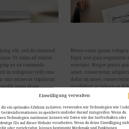
cing elit, sed do eiusmod
Nemo enim ipsam voluptate
liqua. Ut enim ad minim
fugit, sed quia sequuntur 
liquip ex ea commodo
nesciunt. Neque porro qui
it in voluptate velit esse
amet, consectetur, adipis
ur sint occaecat cupidatat
dolor sit amet, consectetu
 mollit anim id est
incididunt ut labore et d
tus error sit voluptatem
quis nostrud exercitation 
Einwilligung verwalten
m aperiam eaque ipsa
consequat.
dir ein optimales Erlebnis zu bieten, verwenden wir Technologien wie Cooki
 Geräteinformationen zu speichern und/oder darauf zuzugreifen. Wenn du
sen Technologien zustimmst, können wir Daten wie das Surfverhalten oder
deutige IDs auf dieser Website verarbeiten. Wenn du deine Einwilligung nich
eilst oder zurückziehst, können bestimmte Merkmale und Funktionen