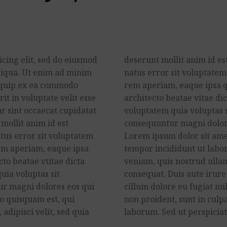
cing elit, sed do eiusmod
deserunt mollit anim id es
liqua. Ut enim ad minim
natus error sit voluptat
liquip ex ea commodo
rem aperiam, eaque ipsa qu
it in voluptate velit esse
architecto beatae vitae d
ur sint occaecat cupidatat
voluptatem quia voluptas s
 mollit anim id est
consequuntur magni dolore
tus error sit voluptatem
Lorem ipsum dolor sit amet
m aperiam, eaque ipsa
tempor incididunt ut labo
cto beatae vtitae dicta
veniam, quis nostrud ullam
ia voluptas sit
consequat. Duis aute irure
tur magni dolores eos qui
cillum dolore eu fugiat nu
o quisquam est, qui
non proident, sunt in culpa
adipisci velit, sed quia
laborum. Sed ut perspiciat