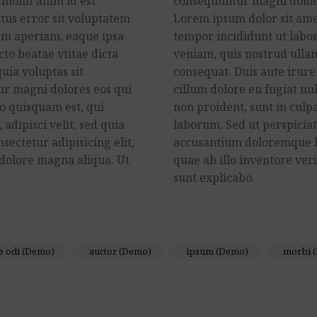
 mollit anim id est
consequuntur magni dolore
tus error sit voluptatem
Lorem ipsum dolor sit amet
m aperiam, eaque ipsa
tempor incididunt ut labo
cto beatae vtitae dicta
veniam, quis nostrud ullam
ia voluptas sit
consequat. Duis aute irure
tur magni dolores eos qui
cillum dolore eu fugiat nu
o quisquam est, qui
non proident, sunt in culpa
adipisci velit, sed quia
laborum. Sed ut perspiciat
ectetur adipisicing elit,
accusantium doloremque l
 dolore magna aliqua. Ut
quae ab illo inventore veri
sunt explicabo.
e odi (Demo)
auctor (Demo)
ipsum (Demo)
morbi 