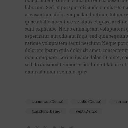
non proident, sunt in culpa qui officia deserunt
laborum. Sed ut perspiciatis unde omnis iste na
accusantium doloremque laudantium, totam re
quae ab illo inventore veritatis et quasi archite
sunt explicabo. Nemo enim ipsam voluptatem qu
aspernatur aut odit aut fugit, sed quia sequun
ratione voluptatem sequi nesciunt. Neque porr
dolorem ipsum quia dolor sit amet, consectetur, 
non numquam. Lorem ipsum dolor sit amet, cons
sed do eiusmod tempor incididunt ut labore et
enim ad minim veniam, quis
accumsan (Demo)
aodio (Demo)
aornar
tincidunt (Demo)
velit (Demo)