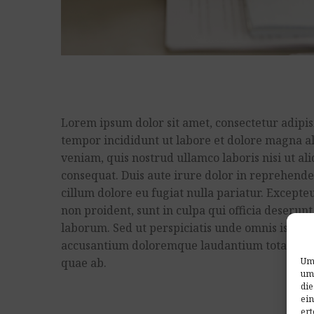
Lorem ipsum dolor sit amet, consectetur adipisi
tempor incididunt ut labore et dolore magna a
veniam, quis nostrud ullamco laboris nisi ut a
consequat. Duis aute irure dolor in reprehender
cillum dolore eu fugiat nulla pariatur. Excepte
non proident, sunt in culpa qui officia deserunt
laborum. Sed ut perspiciatis unde omnis iste na
accusantium doloremque laudantium totam re
Um 
quae ab.
um
die
ein
ert