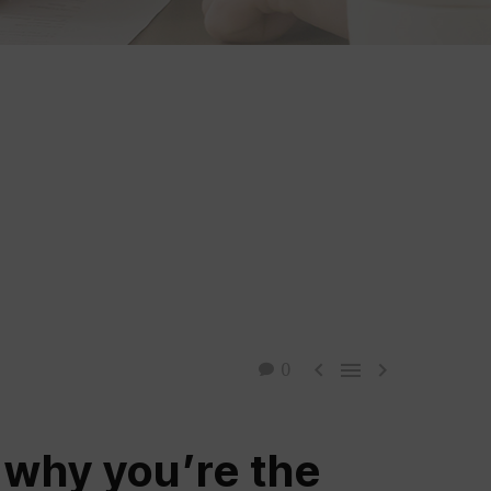



0
 why you’re the