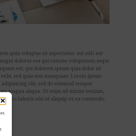
m quia voluptas sit aspernatur aut odit aut
magni dolores eos qui ratione voluptatem sequi
squam est, qui dolorem ipsum quia dolor sit
ci velit, sed quia non numquam. Lorem ipsum
r adipisicing elit, sed do eiusmod tempor
olore magna aliqua. Ut enim ad minim veniam,
ullamco laboris nisi ut aliquip ex ea commodo
es,
t