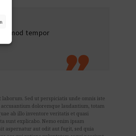
n
 eiusmod tempor

t laborum. Sed ut perspiciatis unde omnis iste
em accusantium doloremque laudantium, totam
ae ab illo inventore veritatis et quasi
icta sunt explicabo. Nemo enim ipsam
it aspernatur aut odit aut fugit, sed quia