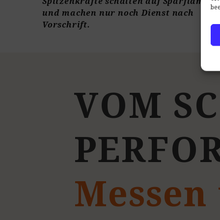
Spitzenkräfte schalten auf Sparflamme
bee
und machen nur noch Dienst nach
Vorschrift.
V
O
M
S
C
P
E
R
F
O
Messen