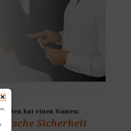
es,
rhalten hat einen Namen:
ogische Sicherheit
t