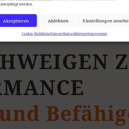
inträchtigt werden.
Akzeptieren
Ablehnen
Einstellungen ansehe
Cookie-Richtlinie
Datenschutzerklärung
Impressum
H
W
E
I
G
E
N
Z
R
M
A
N
C
E
und
Befähi