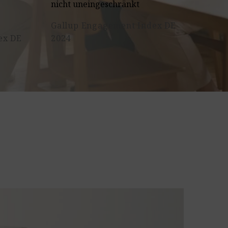
nicht uneingeschränkt
Gallup Engagement Index DE
ex DE
2024