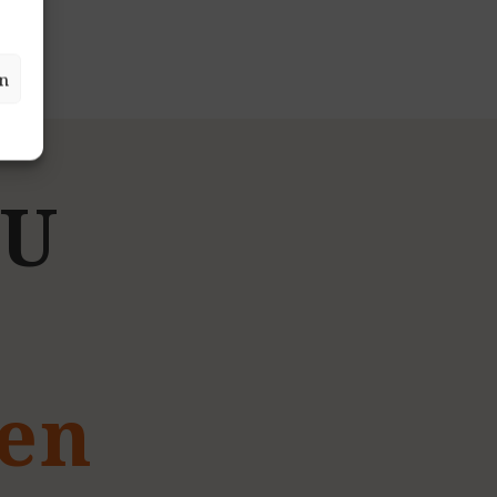
n
U
gen