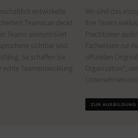
chaftlich entwickelte
Wir sind das einzi
cherheit Teamscan deckt
Ihre Teams exklusi
ren Teams anonymisiert
Practitioner ausbi
sprochene sichtbar und
Fachwissen zur A
fähig. So schaffen Sie
offiziellen Origina
ür echte Teamentwicklung
Organization“, um
Unternehmen einz
ZUR AUSBILDUNG