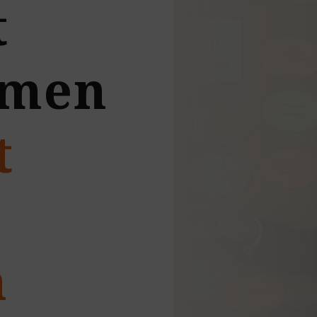
t
hmen
t
n