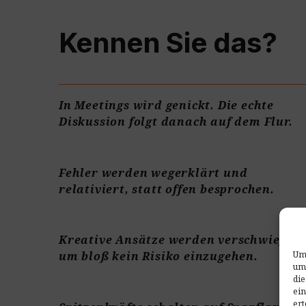
Kennen Sie das?
In Meetings wird genickt. Die echte
Diskussion folgt danach auf dem Flur.
Fehler werden wegerklärt und
relativiert, statt offen besprochen.
Kreative Ansätze werden verschwiegen,
Um 
um bloß kein Risiko einzugehen.
um
die
ein
ert