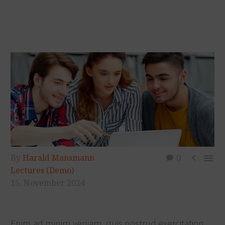


By
Harald Mansmann
0
Lectures (Demo)
15. November 2024
Enim ad minim veniam, quis nostrud exercitation