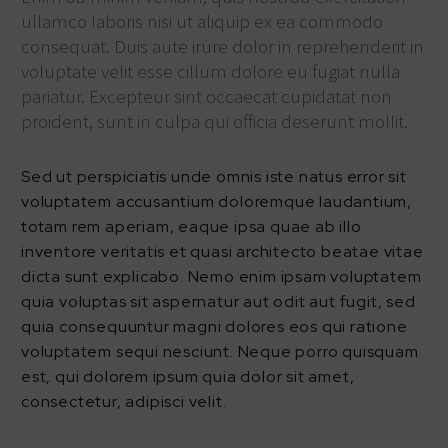
ullamco laboris nisi ut aliquip ex ea commodo
consequat. Duis aute irure dolor in reprehenderit in
voluptate velit esse cillum dolore eu fugiat nulla
pariatur. Excepteur sint occaecat cupidatat non
proident, sunt in culpa qui officia deserunt mollit.
Sed ut perspiciatis unde omnis iste natus error sit
voluptatem accusantium doloremque laudantium,
totam rem aperiam, eaque ipsa quae ab illo
inventore veritatis et quasi architecto beatae vitae
dicta sunt explicabo. Nemo enim ipsam voluptatem
quia voluptas sit aspernatur aut odit aut fugit, sed
quia consequuntur magni dolores eos qui ratione
voluptatem sequi nesciunt. Neque porro quisquam
est, qui dolorem ipsum quia dolor sit amet,
consectetur, adipisci velit.