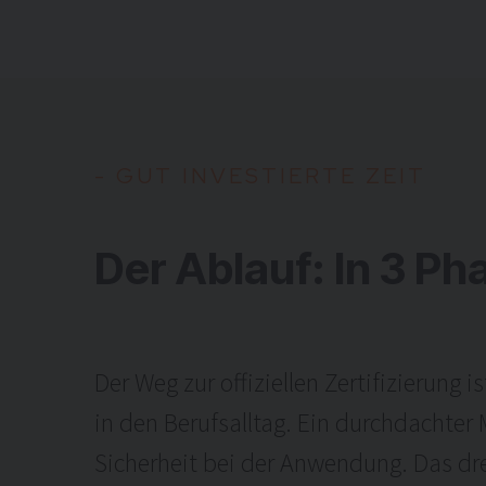
-
G
U
T
I
N
V
E
S
T
I
E
R
T
E
Z
E
I
T
Der Ablauf: In 3 Ph
Der Weg zur offiziellen Zertifizierung
in den Berufsalltag. Ein durchdachter 
Sicherheit bei der Anwendung. Das drei