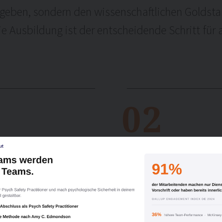
eben, sondern den wissenschaftlichen Goldstan
e Ausbildung ist der entscheidende Schritt für 
:
02
hes
Personalentwickler &
Einwilligung verwalten
ichen und wissenschaftlich
Strategische HR-Experten
dir ein optimales Erlebnis zu bieten, verwenden wir Technologien wie Cooki
 Geräteinformationen zu speichern und/oder darauf zuzugreifen. Wenn du
eit mit Teams. Durch die
und messbaren Erfolgsf
sen Technologien zustimmst, können wir Daten wie das Surfverhalten oder
 Teamdynamik greifbar und
verankern. Diese Qualifi
deutige IDs auf dieser Website verarbeiten. Wenn du deine Einwilligung nich
ieren. Das ermöglicht eine
blinde Flecken in den
eilst oder zurückziehst, können bestimmte Merkmale und Funktionen