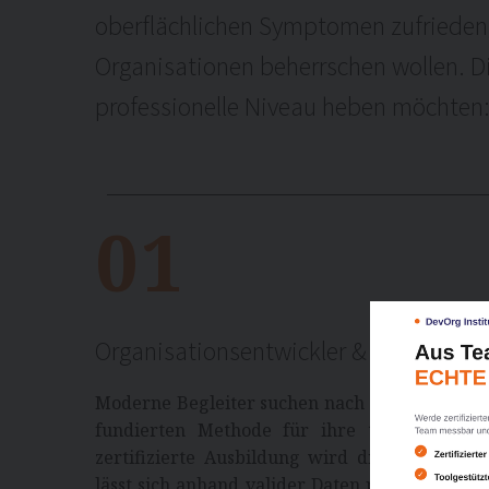
oberflächlichen Symptomen zufriedeng
Organisationen beherrschen wollen. Di
professionelle Niveau heben möchten
01
Organisationsentwickler & Agile Coac
Moderne Begleiter suchen nach einer verlässl
Um 
um
fundierten Methode für ihre tägliche Arb
die
zertifizierte Ausbildung wird die oft vage
ein
lässt sich anhand valider Daten präzise analys
ert