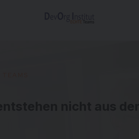
T
E
A
M
S
entstehen
nicht
aus
de