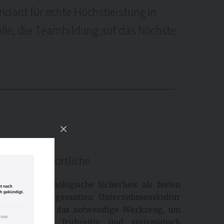
dard für echte Höchstleistung in
alle, die Teambildung auf das höchste
 HR-Verantwortliche
 wollen psychologische Sicherheit als festen
es,
aktor in der gesamten Unternehmenskultur
zierung liefert das notwendige Werkzeug, um
t
 Abteilungen frühzeitig und systematisch