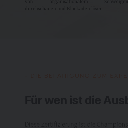
von organisationalem Schweige
durchschauen und Blockaden lösen.
-
D
I
E
B
E
F
Ä
H
I
G
U
N
G
Z
U
M
E
X
P
E
Für wen ist die Aus
Diese Zertifizierung ist die Champions