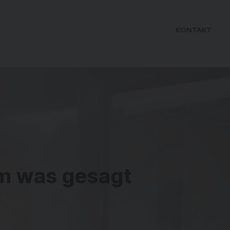
KONTAKT
m
was
gesagt