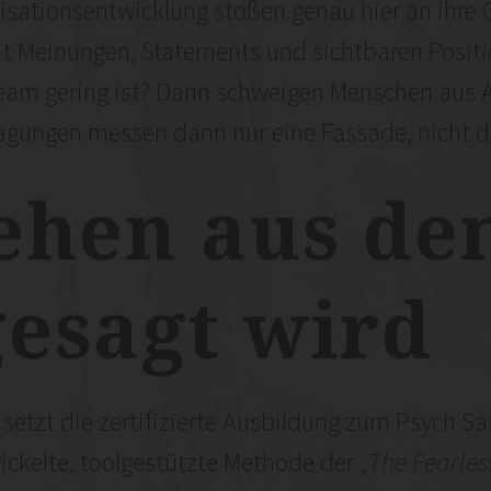
sationsentwicklung stoßen genau hier an ihre G
 Meinungen, Statements und sichtbaren Positi
eam gering ist? Dann schweigen Menschen aus A
gungen messen dann nur eine Fassade, nicht di
ehen
aus
de
gesagt
wird
etzt die zertifizierte Ausbildung zum Psych Saf
kelte, toolgestützte Methode der „
The Fearles