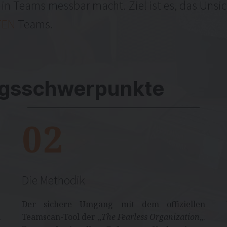
in Teams messbar macht. Ziel ist es, das Unsi
TEN
Teams.
ungsschwerpunkte
02
Die Methodik
g
Der sichere Umgang mit dem offiziellen
n
Teamscan-Tool der „
The Fearless Organization
„.