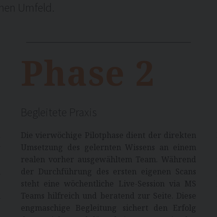
enen Umfeld.
Phase 2
Begleitete Praxis
d
Die vierwöchige Pilotphase dient der direkten
r
Umsetzung des gelernten Wissens an einem
s
realen vorher ausgewähltem Team. Während
n
der Durchführung des ersten eigenen Scans
g
steht eine wöchentliche Live-Session via MS
m
Teams hilfreich und beratend zur Seite. Diese
e
engmaschige Begleitung sichert den Erfolg