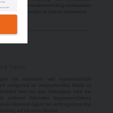
sich gezielte Personalentwicklungsmaßnahmen
fristiger Erfolg sauber im System nachweisen.
n
r & Trainer
igen ein exklusives und wissenschaftlich
ich erfolgreich im anspruchsvollen Markt zu
offiziellen Tool von Amy Edmondson wird das
in weltweit führendes Diagnoseverfahren
aximale Glaubwürdigkeit bei Auftraggebern und
leistung auf ein neues Niveau.