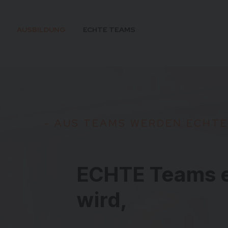
AUSBILDUNG
ECHTE TEAMS
-
A
U
S
T
E
A
M
S
W
E
R
D
E
N
E
C
H
T
E
ECHTE
Teams
wird,