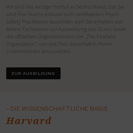
Wir sind das einzige Institut in Deutschland, das Sie
und Ihre Teams exklusiv zum zertifizierten Psych
Safety Practitioner ausbilden darf. Sie erhalten das
tiefere Fachwissen zur Auswertung des Scans sowie
die offiziellen Originallizenzen der „The Fearless
Organization“, um das Tool dauerhaft in Ihrem
Unternehmen einzusetzen.
ZUR AUSBILDUNG
- DIE WISSENSCHAFTLICHE BASIS
Harvard