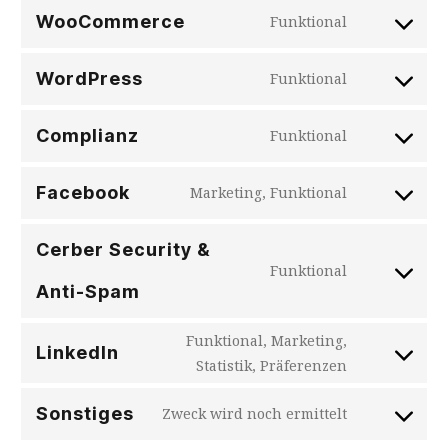
WooCommerce
Funktional
Consent
to
WordPress
Funktional
service
Consent
woocommer
to
Complianz
Funktional
service
Consent
wordpress
to
Facebook
Marketing, Funktional
service
Consent
complianz
to
Cerber Security &
service
Funktional
facebook
Consent
Anti-Spam
to
service
Funktional, Marketing,
LinkedIn
cerber-
Consent
Statistik, Präferenzen
security-
to
&-
Sonstiges
Zweck wird noch ermittelt
service
Consent
anti-
linkedin