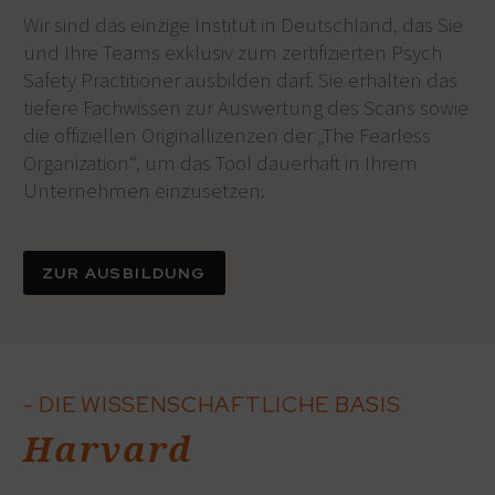
Wir sind das einzige Institut in Deutschland, das Sie
und Ihre Teams exklusiv zum zertifizierten Psych
Safety Practitioner ausbilden darf. Sie erhalten das
tiefere Fachwissen zur Auswertung des Scans sowie
die offiziellen Originallizenzen der „The Fearless
Organization“, um das Tool dauerhaft in Ihrem
Unternehmen einzusetzen.
ZUR AUSBILDUNG
- DIE WISSENSCHAFTLICHE BASIS
Harvard