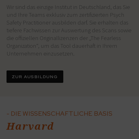
Wir sind das einzige Institut in Deutschland, das Sie
und Ihre Teams exklusiv zum zertifizierten Psych
Safety Practitioner ausbilden darf. Sie erhalten das
tiefere Fachwissen zur Auswertung des Scans sowie
die offiziellen Originallizenzen der „The Fearless
Organization“, um das Tool dauerhaft in Ihrem
Unternehmen einzusetzen.
ZUR AUSBILDUNG
- DIE WISSENSCHAFTLICHE BASIS
Harvard