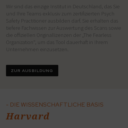
Wir sind das einzige Institut in Deutschland, das Sie
und Ihre Teams exklusiv zum zertifizierten Psych
Safety Practitioner ausbilden darf. Sie erhalten das
tiefere Fachwissen zur Auswertung des Scans sowie
die offiziellen Originallizenzen der „The Fearless
Organization“, um das Tool dauerhaft in Ihrem
Unternehmen einzusetzen.
ZUR AUSBILDUNG
- DIE WISSENSCHAFTLICHE BASIS
Harvard