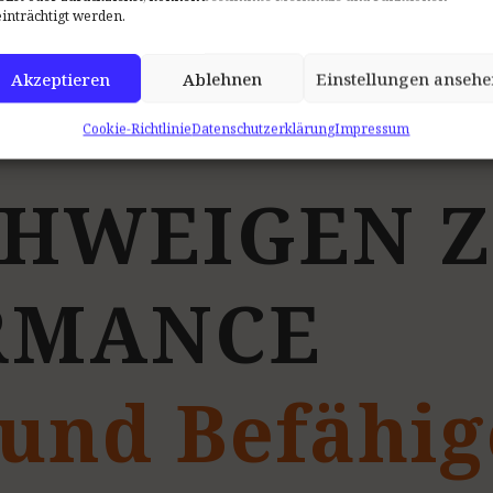
inträchtigt werden.
Akzeptieren
Ablehnen
Einstellungen ansehe
Cookie-Richtlinie
Datenschutzerklärung
Impressum
H
W
E
I
G
E
N
Z
R
M
A
N
C
E
und
Befähi