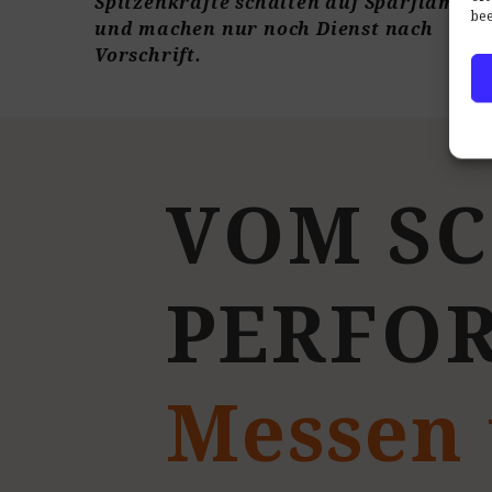
Spitzenkräfte schalten auf Sparflamme
bee
und machen nur noch Dienst nach
Vorschrift.
V
O
M
S
C
P
E
R
F
O
Messen