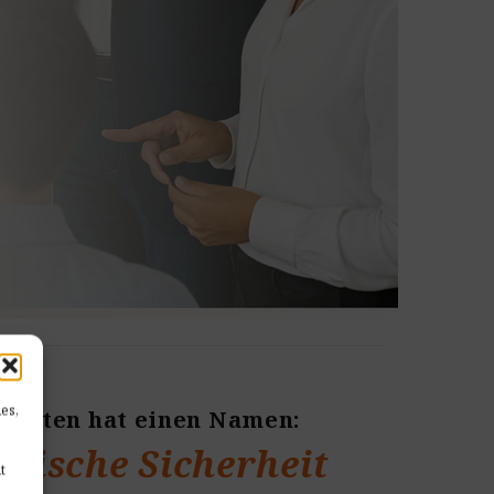
es,
rhalten hat einen Namen:
ogische Sicherheit
t