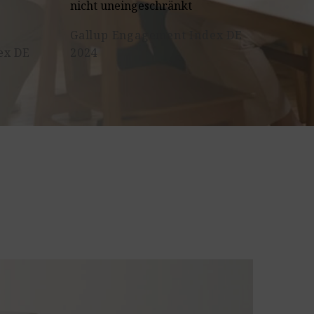
nicht uneingeschränkt
Gallup Engagement Index DE
ex DE
2024