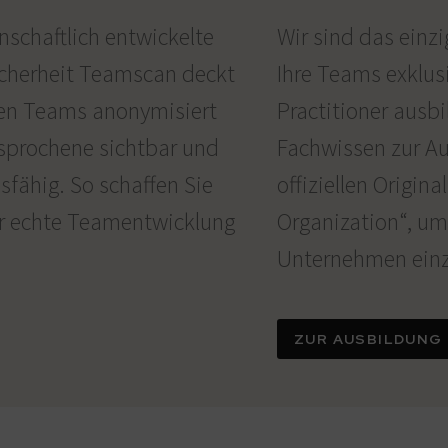
chaftlich entwickelte
Wir sind das einzi
cherheit Teamscan deckt
Ihre Teams exklusi
ren Teams anonymisiert
Practitioner ausbi
sprochene sichtbar und
Fachwissen zur A
fähig. So schaffen Sie
offiziellen Origina
ür echte Teamentwicklung
Organization“, um
Unternehmen einz
ZUR AUSBILDUNG