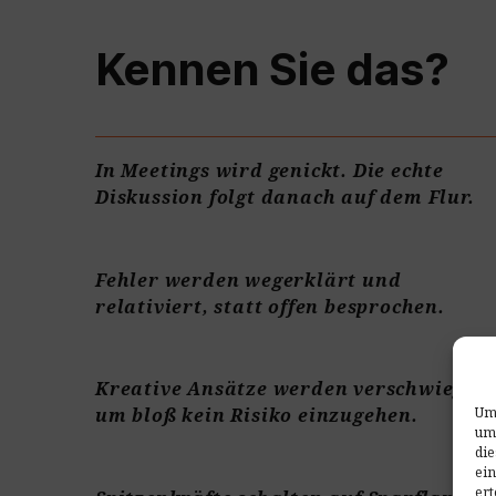
Kennen Sie das?
In Meetings wird genickt. Die echte
Diskussion folgt danach auf dem Flur.
Fehler werden wegerklärt und
relativiert, statt offen besprochen.
Kreative Ansätze werden verschwiegen,
Um 
um bloß kein Risiko einzugehen.
um
die
ein
ert