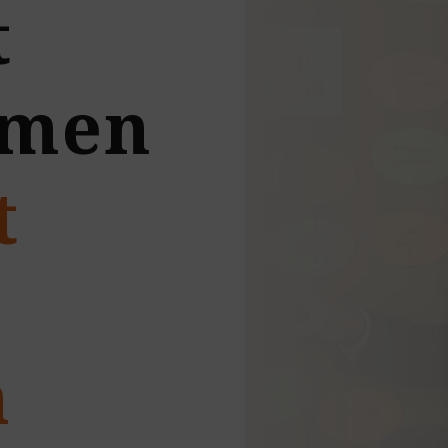
t
hmen
t
n