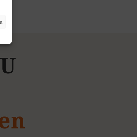
n
U
gen