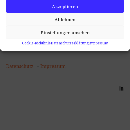
Akzeptieren
Ablehnen
Einstellungen ansehen
© Copyright 2026
DevOrg Institut
Cookie-Richtlinie
Datenschutzerklärung
Impressum
Datenschutz
–
Impressum