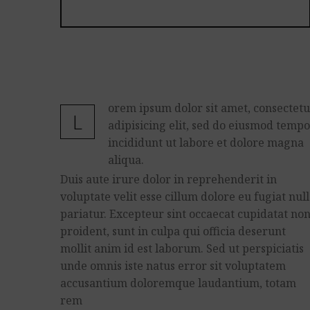
orem ipsum dolor sit amet, consectet
L
adipisicing elit, sed do eiusmod temp
incididunt ut labore et dolore magna
aliqua.
Duis aute irure dolor in reprehenderit in
voluptate velit esse cillum dolore eu fugiat nul
pariatur. Excepteur sint occaecat cupidatat no
proident, sunt in culpa qui officia deserunt
mollit anim id est laborum. Sed ut perspiciatis
unde omnis iste natus error sit voluptatem
accusantium doloremque laudantium, totam
rem