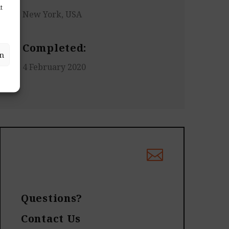
t
New York, USA
Completed:
n
4 February 2020
Questions?
Contact Us