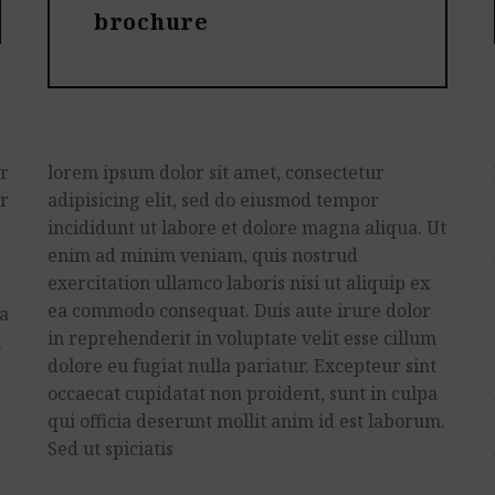
brochure
ur
lorem ipsum dolor sit amet, consectetur
or
adipisicing elit, sed do eiusmod tempor
incididunt ut labore et dolore magna aliqua. Ut
enim ad minim veniam, quis nostrud
exercitation ullamco laboris nisi ut aliquip ex
ea commodo consequat. Duis aute irure dolor
la
in reprehenderit in voluptate velit esse cillum
n
dolore eu fugiat nulla pariatur. Excepteur sint
occaecat cupidatat non proident, sunt in culpa
qui officia deserunt mollit anim id est laborum.
Sed ut spiciatis