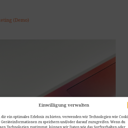
eting (Demo)
Einwilligung verwalten
dir ein optimales Erlebnis zu bieten, verwenden wir Technologien wie Cooki
 Geräteinformationen zu speichern und/oder darauf zuzugreifen. Wenn du
sen Technologien zustimmst, können wir Daten wie das Surfverhalten oder