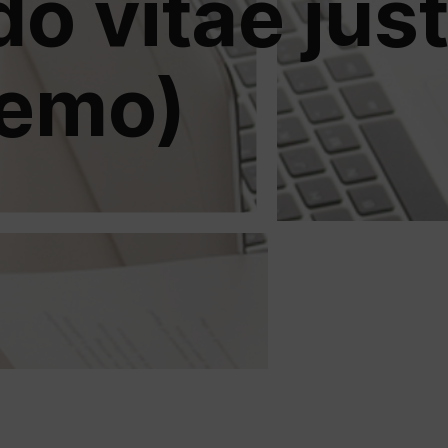
 vitae just
Demo)