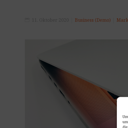
11. Oktober 2020
Business (Demo)
Mark
Um 
um
die