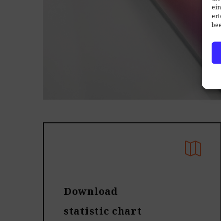
ein
ert
bee
Download
statistic chart