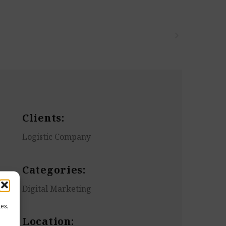

Clients:
Logistic Company
Categories:
Digital Marketing
es,
Location: