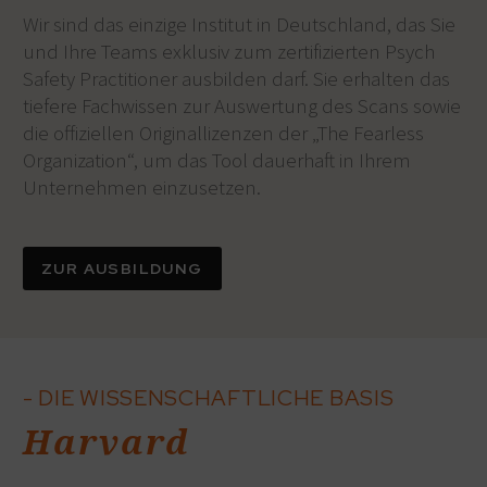
Wir sind das einzige Institut in Deutschland, das Sie
und Ihre Teams exklusiv zum zertifizierten Psych
Safety Practitioner ausbilden darf. Sie erhalten das
tiefere Fachwissen zur Auswertung des Scans sowie
die offiziellen Originallizenzen der „The Fearless
Organization“, um das Tool dauerhaft in Ihrem
Unternehmen einzusetzen.
ZUR AUSBILDUNG
- DIE WISSENSCHAFTLICHE BASIS
Harvard